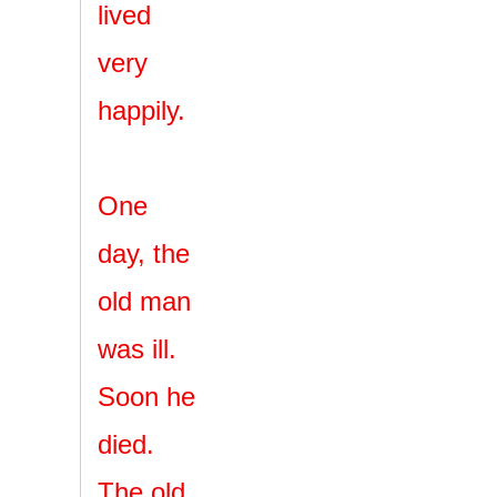
lived
very
happily.
One
day, the
old man
was ill.
Soon he
died.
The old