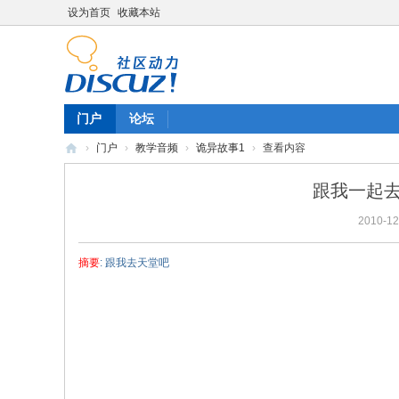
设为首页
收藏本站
门户
论坛
›
门户
›
教学音频
›
诡异故事1
›
查看内容
陈
跟我一起去
雷
2010-12
英
语
摘要
: 跟我去天堂吧