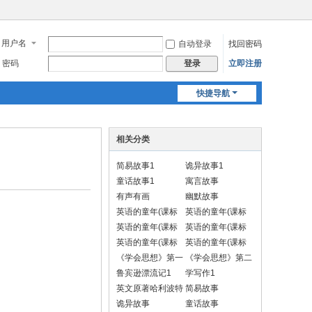
用户名
自动登录
找回密码
密码
立即注册
登录
快捷导航
相关分类
简易故事1
诡异故事1
童话故事1
寓言故事
有声有画
幽默故事
英语的童年(课标
英语的童年(课标
一上)
一下)
英语的童年(课标
英语的童年(课标
二上)
二下)
英语的童年(课标
英语的童年(课标
三上)
三下)
《学会思想》第一
《学会思想》第二
册 汉语
册
鲁宾逊漂流记1
学写作1
英文原著哈利波特
简易故事
1
诡异故事
童话故事