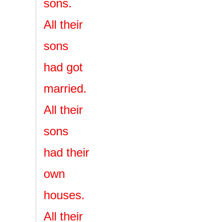
sons.
All their
sons
had got
married.
All their
sons
had their
own
houses.
All their