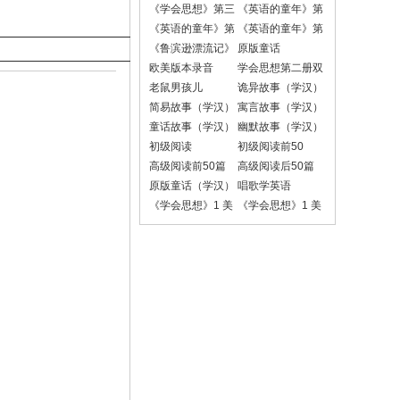
《学会思想》第三
《英语的童年》第
册
一册课文录音
《英语的童年》第
《英语的童年》第
二册课文录音
二册对话录音
《鲁滨逊漂流记》
原版童话
欧美版本录音
学会思想第二册双
语朗读版
老鼠男孩儿
诡异故事（学汉）
简易故事（学汉）
寓言故事（学汉）
童话故事（学汉）
幽默故事（学汉）
初级阅读
初级阅读前50
高级阅读前50篇
高级阅读后50篇
原版童话（学汉）
唱歌学英语
《学会思想》1 美
《学会思想》1 美
国小学1-6年级版
国小学1-6年级版